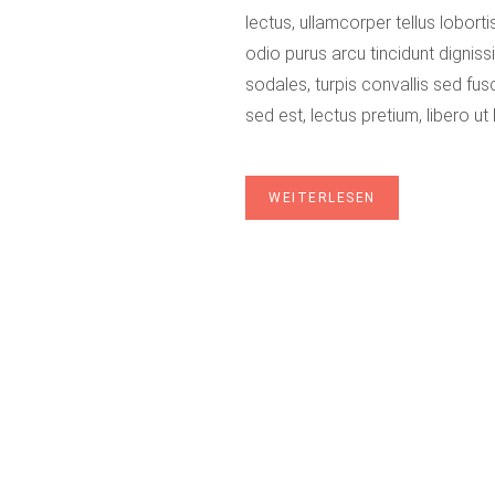
lectus, ullamcorper tellus loborti
odio purus arcu tincidunt digniss
sodales, turpis convallis sed fus
sed est, lectus pretium, libero ut
WEITERLESEN