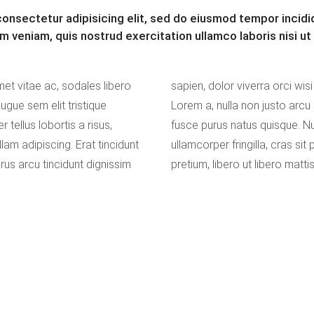
ACTIVITIES
onsectetur adipisicing elit, sed do eiusmod tempor incidid
m veniam, quis nostrud exercitation ullamco laboris nisi u
et vitae ac, sodales libero
augue, pede lobortis ipsum.
augue sem elit tristique
ales, turpis convallis sed
 tellus lobortis a risus,
liquam orci luctus ligula
lam adipiscing. Erat tincidunt
 pellentesque sed est, lectus
urus arcu tincidunt dignissim
pretium, libero ut libero matti