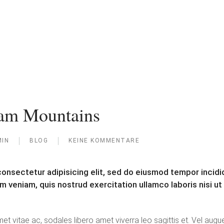
ram Mountains
IN
BLOG
KEINE KOMMENTARE
ZU
EXPERIENCE
TERAM
onsectetur adipisicing elit, sed do eiusmod tempor incidid
MOUNTAINS
m veniam, quis nostrud exercitation ullamco laboris nisi u
t vitae ac, sodales libero amet viverra leo sagittis et. Vel augue