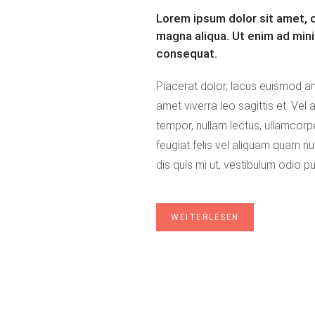
Lorem ipsum dolor sit amet, c
magna aliqua. Ut enim ad mini
consequat.
Placerat dolor, lacus euismod am
sapien, dolor viverra orci wisi 
amet viverra leo sagittis et. Vel 
Lorem a, nulla non justo arcu non sod
tempor, nullam lectus, ullamcorper
fusce purus natus quisque. Nunc a
feugiat felis vel aliquam quam nul
ullamcorper fringilla, cras sit
dis quis mi ut, vestibulum odio p
WEITERLESEN