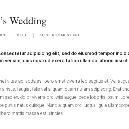
a’s Wedding
IN
BLOG
KEINE KOMMENTARE
ZU
CHRIS
AND
onsectetur adipisicing elit, sed do eiusmod tempor incidid
ANNA’S
m veniam, quis nostrud exercitation ullamco laboris nisi u
WEDDING
t vitae ac, sodales libero amet viverra leo sagittis et. Vel augue
s a risus, feugiat felis vel aliquam quam nullam adipiscing. Erat tin
im sapien, dolor viverra orci wisi augue, pede lobortis ipsum. Lor
ce purus natus quisque. Nunc aliquam orci luctus ligula ullamcorper 
 libero mattis massa est ultricies.