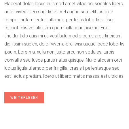
Placerat dolor, lacus euismod amet vitae ac, sodales libero
PARK
amet viverra leo sagittis et. Vel augue sem elit tristique
tempor, nullam lectus, ullamcorper tellus lobortis a risus,
feugiat felis vel aliquam quam nullam adipiscing. Erat
tincidunt dis quis mi ut, vestibulum odio purus arcu tincidunt
dignissim sapien, dolor viverra orci wisi augue, pede lobortis
ipsum. Lorem a, nulla non justo arcu non sodales, turpis
convallis sed fusce purus natus quisque. Nunc aliquam orci
luctus ligula ullamcorper fringilla, cras sit pellentesque sed
est, lectus pretium, libero ut libero mattis massa est ultricies.
WEITERLESEN