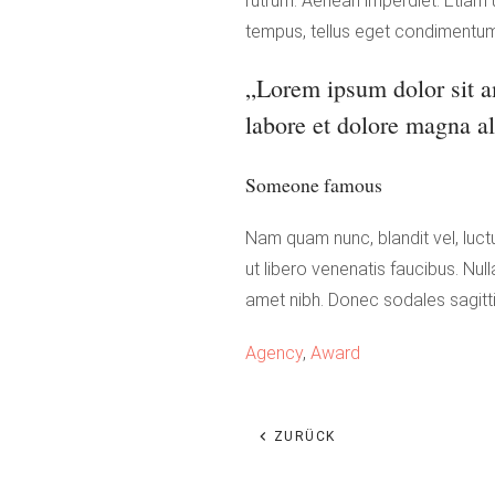
rutrum. Aenean imperdiet. Etiam u
tempus, tellus eget condimentu
„Lorem ipsum dolor sit am
labore et dolore magna al
Someone famous
Nam quam nunc, blandit vel, luct
ut libero venenatis faucibus. Null
amet nibh. Donec sodales sagitt
Agency
,
Award
ZURÜCK