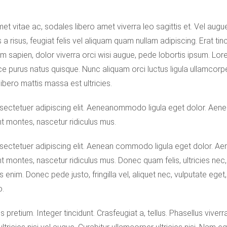
t vitae ac, sodales libero amet viverra leo sagittis et. Vel augue
s a risus, feugiat felis vel aliquam quam nullam adipiscing. Erat tin
im sapien, dolor viverra orci wisi augue, pede lobortis ipsum. Lor
ce purus natus quisque. Nunc aliquam orci luctus ligula ullamcorper 
 libero mattis massa est ultricies.
sectetuer adipiscing elit. Aeneanommodo ligula eget dolor. Ae
nt montes, nascetur ridiculus mus.
sectetuer adipiscing elit. Aenean commodo ligula eget dolor. 
t montes, nascetur ridiculus mus. Donec quam felis, ultricies nec,
nim. Donec pede justo, fringilla vel, aliquet nec, vulputate eget, 
o.
 pretium. Integer tincidunt. Crasfeugiat a, tellus. Phasellus viverr