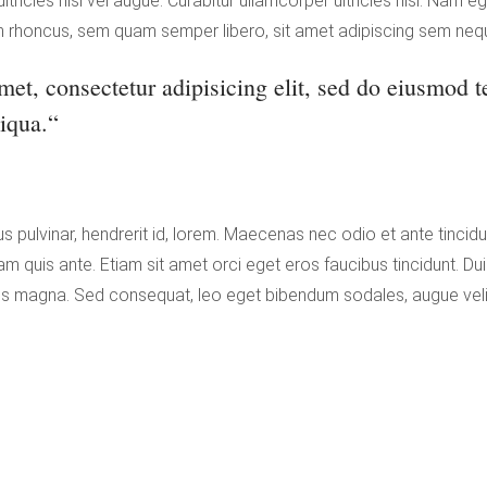
ltricies nisi vel augue. Curabitur ullamcorper ultricies nisi. Nam
m rhoncus, sem quam semper libero, sit amet adipiscing sem neq
et, consectetur adipisicing elit, sed do eiusmod t
iqua.“
us pulvinar, hendrerit id, lorem. Maecenas nec odio et ante tinci
am quis ante. Etiam sit amet orci eget eros faucibus tincidunt. Duis
is magna. Sed consequat, leo eget bibendum sodales, augue veli