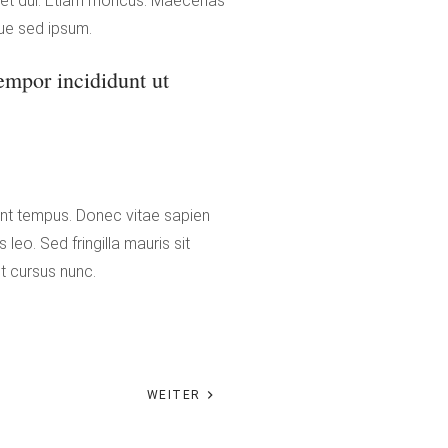
 eget dui. Etiam rhoncus. Maecenas
ue sed ipsum.
empor incididunt ut
dunt tempus. Donec vitae sapien
 leo. Sed fringilla mauris sit
t cursus nunc.
WEITER